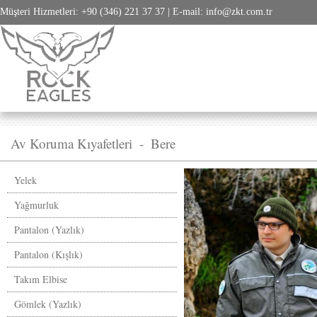
Müşteri Hizmetleri: +90 (346) 221 37 37 | E-mail: info@zkt.com.tr
Av Koruma Kıyafetleri
-
Bere
Yelek
Yağmurluk
Pantalon (Yazlık)
Pantalon (Kışlık)
Takım Elbise
Gömlek (Yazlık)