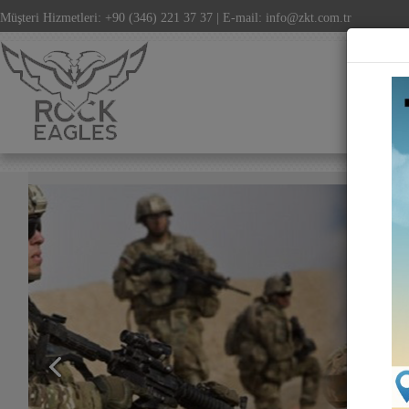
Müşteri Hizmetleri: +90 (346) 221 37 37 | E-mail: info@zkt.com.tr