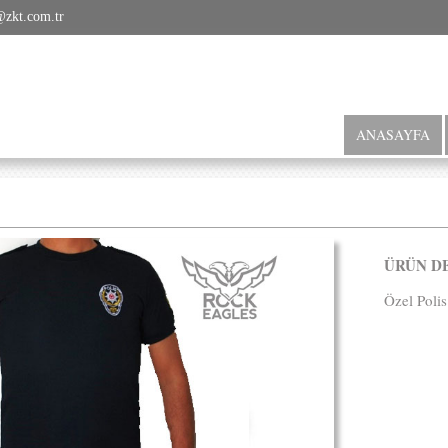
@zkt.com.tr
ANASAYFA
ÜRÜN D
Özel Polis