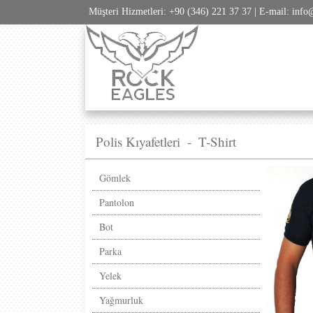
Müşteri Hizmetleri: +90 (346) 221 37 37 | E-mail: info
Polis Kıyafetleri
-
T-Shirt
Gömlek
Pantolon
Bot
Parka
Yelek
Yağmurluk