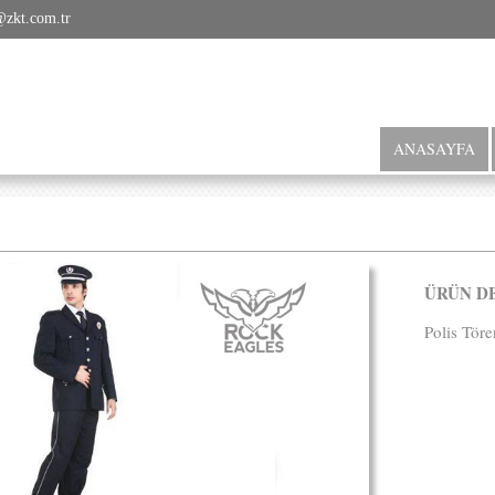
@zkt.com.tr
ANASAYFA
ÜRÜN D
Polis Töre