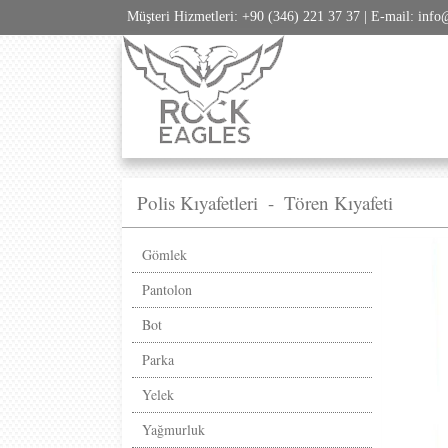
Müşteri Hizmetleri: +90 (346) 221 37 37 | E-mail: info
Polis Kıyafetleri
-
Tören Kıyafeti
Gömlek
Pantolon
Bot
Parka
Yelek
Yağmurluk