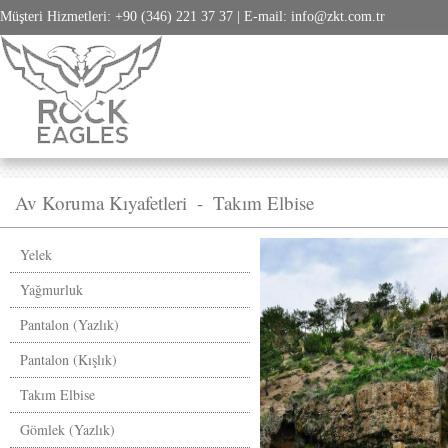
Müşteri Hizmetleri: +90 (346) 221 37 37 | E-mail: info@zkt.com.tr
Av Koruma Kıyafetleri
-
Takım Elbise
Yelek
Yağmurluk
Pantalon (Yazlık)
Pantalon (Kışlık)
Takım Elbise
Gömlek (Yazlık)